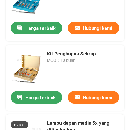
Wisata pabrik
Harga terbaik
Hubungi kami
Kontrol kualitas
Hubungi kami
Kit Penghapus Sekrup
MOQ：10 buah
Quote request suatu
Peralatan Medis Gigi
Harga terbaik
Hubungi kami
Handpiece Gigi Berkecepatan Rendah
Lampu depan medis 5x yang
Handpiece Gigi Berkecepatan Tinggi
ditingkatkan