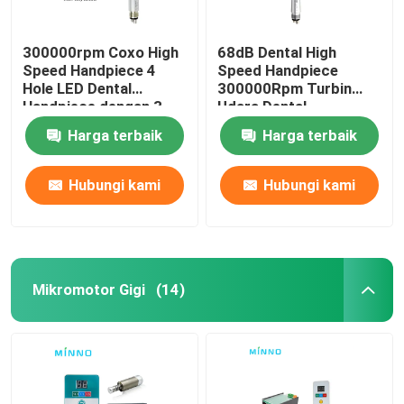
300000rpm Coxo High
68dB Dental High
Speed Handpiece 4
Speed Handpiece
Hole LED Dental
300000Rpm Turbin
Handpiece dengan 3
Udara Dental
Way Spray
Handpiece
Harga terbaik
Harga terbaik
Hubungi kami
Hubungi kami
Mikromotor Gigi
(14)