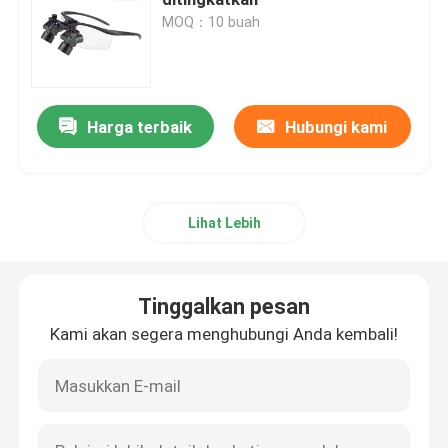
MOQ：10 buah
Mikromotor Gigi
profil udara gigi
Harga terbaik
Hubungi kami
Lampu LED gigi
Lihat Lebih
Injektor Anestesi Gigi
Tinggalkan pesan
Mesin Implan Gigi
Kami akan segera menghubungi Anda kembali!
Produk Endodontik
Mesin Penyembuhan Cahaya Gigi