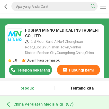
FOSHAN MINNO MEDICAL INSTRUMENT
CO., LTD.
2rd Floor Build A No4 Zhonghuan
Road,Luocun,Shishan Town,Nanhai
District,Foshan City,Guangdong,China,China
5.0
Diverifikasi pemasok
Telepon sekarang
Hubungi kami
produk
Tentang kita
China Peralatan Medis Gigi
(87)