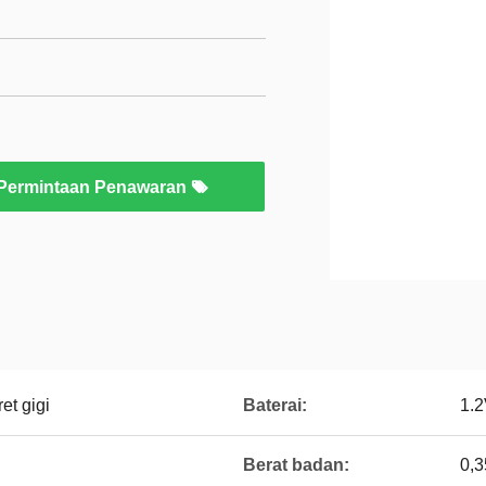
Permintaan Penawaran
t gigi
Baterai:
1.
Berat badan:
0,