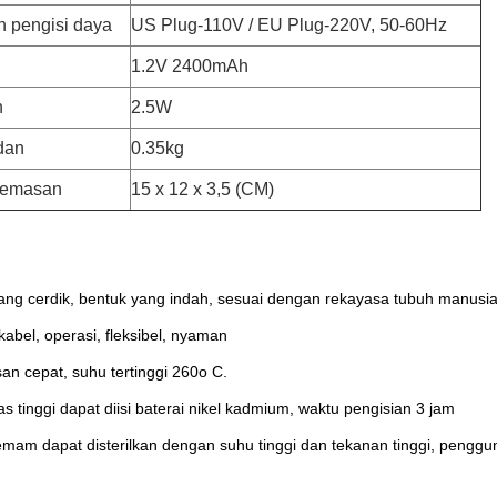
 pengisi daya
US Plug-110V / EU Plug-220V, 50-60Hz
1.2V 2400mAh
n
2.5W
dan
0.35kg
kemasan
15 x 12 x 3,5 (CM)
ang cerdik, bentuk yang indah, sesuai dengan rekayasa tubuh manusi
abel, operasi, fleksibel, nyaman
n cepat, suhu tertinggi 260o C.
as tinggi dapat diisi baterai nikel kadmium, waktu pengisian 3 jam
mam dapat disterilkan dengan suhu tinggi dan tekanan tinggi, penggu