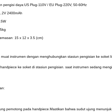
n pengisi daya:US Plug-110V / EU Plug-220V, 50-60Hz
 1.2V 2400mAh
2.5W
35kg
emasan: 15 x 12 x 3.5 (cm)
 muat instrumen dengan menghubungkan stasiun pengisian ke soket lis
 handpiece ke soket di stasiun pengisian. saat instrumen sedang meng
an:
ung pemotong pada handpiece.Mastikan bahwa sudut ujung menunjuk k