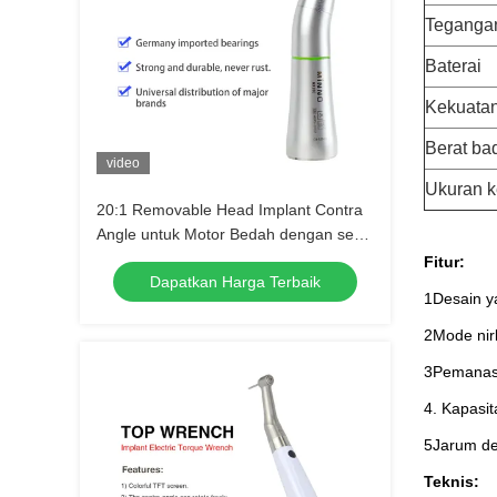
Tegangan
Baterai
Kekuata
Berat ba
video
Ukuran 
20:1 Removable Head Implant Contra
Angle untuk Motor Bedah dengan serat
optik
Fitur:
Dapatkan Harga Terbaik
1Desain y
2Mode nirk
3Pemanasa
4. Kapasit
5Jarum de
Teknis: