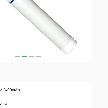
2V 2400mAh
35KG