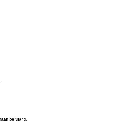
a
naan berulang.