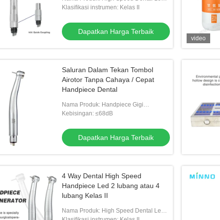
Handpiece
Klasifikasi instrumen: Kelas II
Dapatkan Harga Terbaik
video
Saluran Dalam Tekan Tombol
Airotor Tanpa Cahaya / Cepat
Handpiece Dental
Nama Produk: Handpiece Gigi
Berkecepatan Tinggi
Kebisingan: ≤68dB
Dapatkan Harga Terbaik
4 Way Dental High Speed
Handpiece Led 2 lubang atau 4
lubang Kelas II
Nama Produk: High Speed Dental Led
Handpiece
Klasifikasi instrumen: Kelas II