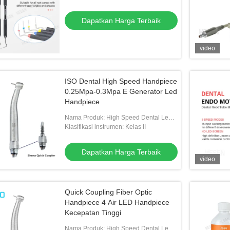
Union
Dapatkan Harga Terbaik
video
ISO Dental High Speed Handpiece
0.25Mpa-0.3Mpa E Generator Led
Handpiece
Nama Produk: High Speed Dental Led
Handpiece
Klasifikasi instrumen: Kelas II
Dapatkan Harga Terbaik
video
Quick Coupling Fiber Optic
Handpiece 4 Air LED Handpiece
Kecepatan Tinggi
Nama Produk: High Speed Dental Led