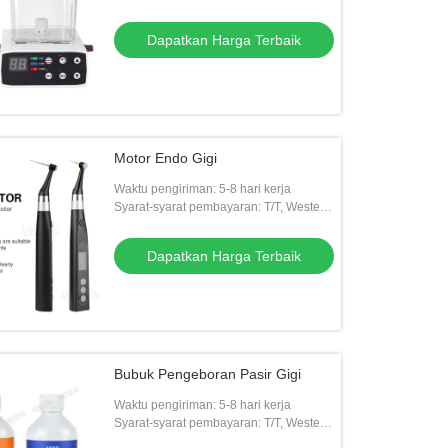
Union
Dapatkan Harga Terbaik
Motor Endo Gigi
Waktu pengiriman: 5-8 hari kerja
Syarat-syarat pembayaran: T/T, Western
Union
Dapatkan Harga Terbaik
Bubuk Pengeboran Pasir Gigi
Waktu pengiriman: 5-8 hari kerja
Syarat-syarat pembayaran: T/T, Western
Union