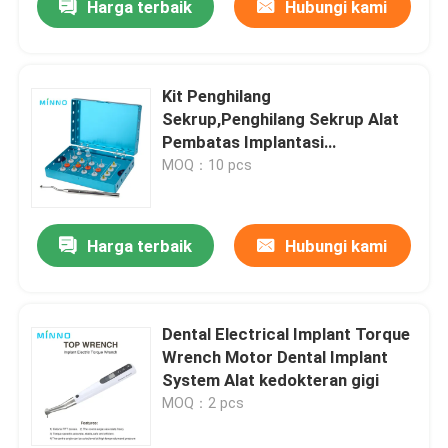
Harga terbaik
Hubungi kami
Kit Penghilang
Sekrup,Penghilang Sekrup Alat
Pembatas Implantasi
Gigi,Penggunaan Alat Darurat
MOQ：10 pcs
Implantasi Gigi
Harga terbaik
Hubungi kami
Dental Electrical Implant Torque
Wrench Motor Dental Implant
System Alat kedokteran gigi
MOQ：2 pcs