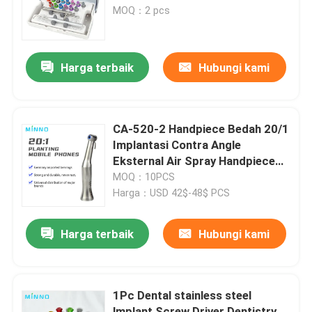
MOQ：2 pcs
Wisata pabrik
Harga terbaik
Hubungi kami
Kontrol kualitas
Hubungi kami
CA-520-2 Handpiece Bedah 20/1
Implantasi Contra Angle
Eksternal Air Spray Handpiece
Quote request suatu
Kecepatan Rendah Tanpa Warna
MOQ：10PCS
LED
Harga：USD 42$-48$ PCS
Peralatan Medis Gigi
Harga terbaik
Hubungi kami
Handpiece Gigi Berkecepatan Rendah
1Pc Dental stainless steel
Handpiece Gigi Berkecepatan Tinggi
lmplant Screw Driver Dentistry