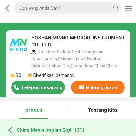
FOSHAN MINNO MEDICAL INSTRUMENT
CO., LTD.
2rd Floor Build A No4 Zhonghuan
Road,Luocun,Shishan Town,Nanhai
District,Foshan City,Guangdong,China,China
5.0
Diverifikasi pemasok
Telepon sekarang
Hubungi kami
produk
Tentang kita
China Mesin Implan Gigi
(31)