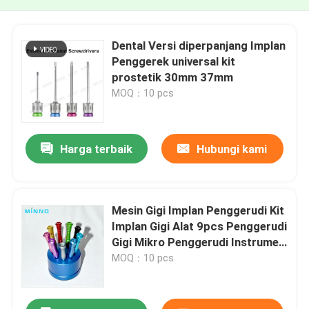
Dental Versi diperpanjang Implan
Penggerek universal kit
prostetik 30mm 37mm
MOQ：10 pcs
Harga terbaik
Hubungi kami
Mesin Gigi Implan Penggerudi Kit
Implan Gigi Alat 9pcs Penggerudi
Gigi Mikro Penggerudi Instrumen
Dokter Gigi Kualitas tinggi
MOQ：10 pcs