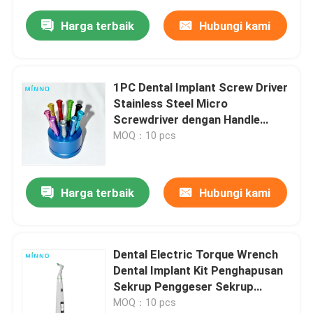
Harga terbaik
Hubungi kami
1PC Dental Implant Screw Driver
Stainless Steel Micro
Screwdriver dengan Handle
untuk Implan Alat Pengeboran
MOQ：10 pcs
Harga terbaik
Hubungi kami
Dental Electric Torque Wrench
Dental Implant Kit Penghapusan
Sekrup Penggeser Sekrup
Sistem Implant Alat Dokter Gigi
MOQ：10 pcs