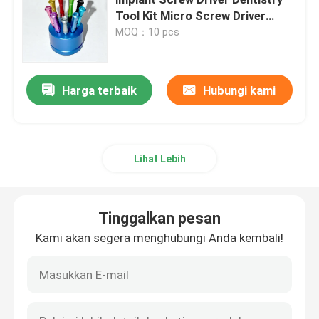
Tool Kit Micro Screw Driver
untuk Implan Pengeboran Alat
MOQ：10 pcs
Mikromotor Gigi
High qu
profil udara gigi
Harga terbaik
Hubungi kami
Lampu LED gigi
Lihat Lebih
Injektor Anestesi Gigi
Tinggalkan pesan
Mesin Implan Gigi
Kami akan segera menghubungi Anda kembali!
Produk Endodontik
Mesin Penyembuhan Cahaya Gigi