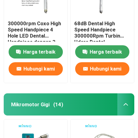
300000rpm Coxo High
68dB Dental High
Speed Handpiece 4
Speed Handpiece
Hole LED Dental
300000Rpm Turbin
Handpiece dengan 3
Udara Dental
Way Spray
Handpiece
Harga terbaik
Harga terbaik
Hubungi kami
Hubungi kami
Mikromotor Gigi
(14)