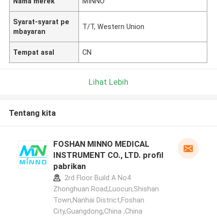
Nama merek
MINNO
Syarat-syarat pe
T/T, Western Union
mbayaran
Tempat asal
CN
Lihat Lebih
Tentang kita
FOSHAN MINNO MEDICAL
INSTRUMENT CO., LTD. profil
pabrikan
2rd Floor Build A No4
Zhonghuan Road,Luocun,Shishan
Town,Nanhai District,Foshan
City,Guangdong,China ,China