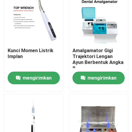
Wisata pabrik
Kontrol kualitas
Kunci Momen Listrik
Amalgamator Gigi
Hubungi kami
Implan
Trajektori Lengan
Ayun Berbentuk Angka
8
Quote request suatu
mengirimkan
mengirimkan
permintaan
permintaan
Peralatan Medis Gigi
Handpiece Gigi Berkecepatan Rendah
Handpiece Gigi Berkecepatan Tinggi