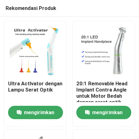
Rekomendasi Produk
Ultra Actlvator dengan
20:1 Removable Head
Lampu Serat Optik
Implant Contra Angle
untuk Motor Bedah
Rumah
dengan serat optik
mengirimkan
mengirimkan
Produk
permintaan
permintaan
Tentang kita