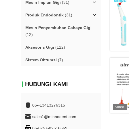
Mesin Implan Gigi
(31)
Produk Endodontik
(31)
Mesin Penyembuhan Cahaya Gigi
(12)
Aksesoris Gigi
(122)
Sistem Obturasi
(7)
HUBUNGI KAMI
86--13413276315
video
sales1@minnodent.com
86-0757-82516669