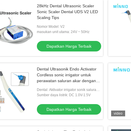
28kHz Dental Ultrasonic Scaler
Sonic Scaler Dental UDS V2 LED
Scaling Tips
Nomor Model: V2
masukan unit utama: 24V ~ 50Hz
Dapatkan Harga Terbaik
Dental Ultrasonik Endo Activator
Cordless sonic irrigator untuk
perawatan saluran akar dengan
5Pcs Endo File Irrigator Dental
Dental: Aktivator irrigator sonik saluran
akar
Sumber daya listrik: DC 1.0V-1.5V
Dapatkan Harga Terbaik
video