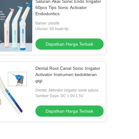
Saluran Akar Sonic Endo Irrigator
60pcs Tips Sonic Activator
Endodontics
Bahan: plastik
Ukuran: 60 buah tip
Dapatkan Harga Terbaik
Dental Root Canal Sonic Irrigator
Activator Instrumen kedokteran
gigi
Dental: Aktivator irrigator sonik saluran
akar
Sumber Daya: DC 1.0V-1.5V
Dapatkan Harga Terbaik