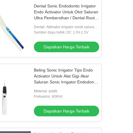
Dental Sonic Endodontic Irrigator
Endo Activator Untuk Otot Saluran
Ultra Pembersihan / Dental Root
Canal Sonic Irrigator Activator
Dental: Aktivator irrigator sonik saluran
Instrumen Kedokteran Gigi
akar
Sumber daya listrik: DC 1.0V-1.5V
Dapatkan Harga Terbaik
Beling Sonic Irrigator Tips Endo
Activator Untuk Alat Gigi Akar
Saluran Sonic Irrigator Endodontic
Alat Gigi
Meterial: platik
Frekuensi: 40KHz
Dapatkan Harga Terbaik