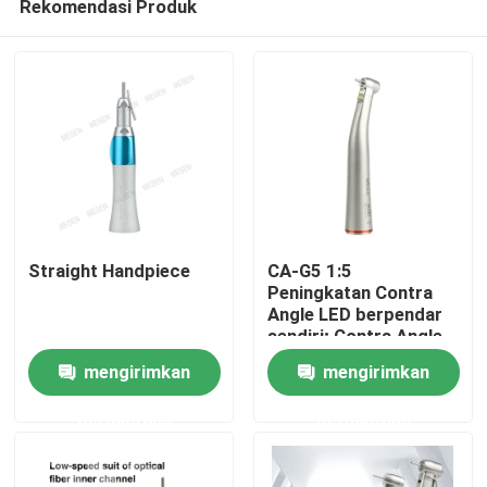
Rekomendasi Produk
Straight Handpiece
CA-G5 1:5
Peningkatan Contra
Angle LED berpendar
sendiri; Contra Angle
Rumah
Fiber Optik
mengirimkan
mengirimkan
Produk
permintaan
permintaan
Tentang kita