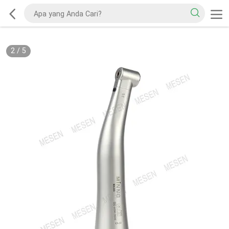
2
/
5