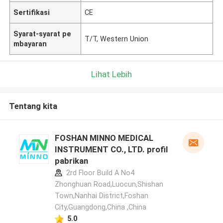
Sertifikasi
CE
Syarat-syarat pe
T/T, Western Union
mbayaran
Lihat Lebih
Tentang kita
FOSHAN MINNO MEDICAL
INSTRUMENT CO., LTD. profil
pabrikan
2rd Floor Build A No4
Zhonghuan Road,Luocun,Shishan
Town,Nanhai District,Foshan
City,Guangdong,China ,China
5.0