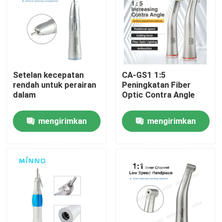
Wisata pabrik
Kontrol kualitas
Setelan kecepatan
CA-GS1 1:5
rendah untuk perairan
Peningkatan Fiber
Hubungi kami
dalam
Optic Contra Angle
mengirimkan
mengirimkan
Quote request suatu
permintaan
permintaan
Peralatan Medis Gigi
Handpiece Gigi Berkecepatan Rendah
Handpiece Gigi Berkecepatan Tinggi